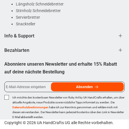
Längsholz Schneidebretter
Stirnholz Schneidebretter
Servierbretter
Snackteller
Info & Support
Bezahlarten
FAQ
Support
Abonniere unseren Newsletter und erhalte 15% Rabatt
Kontakt
auf deine nächste Bestellung
Über uns
Blog
Absenden
Ich möchte den kostenlosen Newsletter von Ruky Art by UA HandCrafts erhalten, um über
aktuelle Angebote, neue Produkte sowie nützliche Tipps informiert zu werden. Die
Datenschutzbestimmungen
habe ich zur Kenntnis genommen und erkläre mich mit
diesen einverstanden. Der Newsletter kann jederzeit kostenlos über den Link in Newsletter
E-Mail abbestellt werden.
Copyright © 2026
UA HandCrafts UG
alle Rechte vorbehalten.