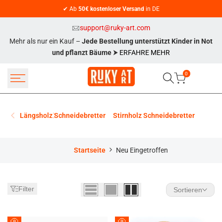
Zum
✔ Ab
50€ kostenloser Versand
in DE
Inhalt
springen
support@ruky-art.com
Mehr als nur ein Kauf –
Jede Bestellung unterstützt Kinder in Not
und pflanzt Bäume
⮞
ERFAHRE MEHR
0
Längsholz Schneidebretter
Stirnholz Schneidebretter
Servie
Neu
Startseite
Neu Eingetroffen
Eingetroffen
Filter
Sortieren